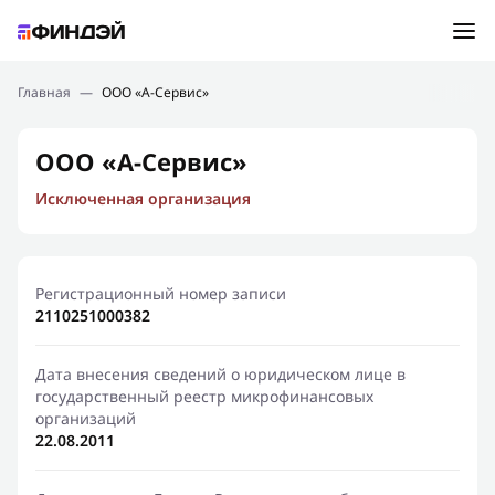
Ошибка:
Контактная форма не найдена.
Подбор займа
Главная
—
ООО «А-Сервис»
Спасибо, что написали нам
Мы свяжемся с Вами в ближайшее время и сообщим
Новости
ООО «А-Сервис»
результат
Исключенная организация
Отправить новый запрос
Финансовое просвещение
Регистрационный номер записи
2110251000382
Дата внесения сведений о юридическом лице в
государственный реестр микрофинансовых
организаций
22.08.2011