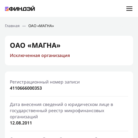
Ошибка:
Контактная форма не найдена.
Подбор займа
Главная
—
ОАО «МАГНА»
Спасибо, что написали нам
Мы свяжемся с Вами в ближайшее время и сообщим
Новости
ОАО «МАГНА»
результат
Исключенная организация
Отправить новый запрос
Финансовое просвещение
Регистрационный номер записи
4110666000353
Дата внесения сведений о юридическом лице в
государственный реестр микрофинансовых
организаций
12.08.2011