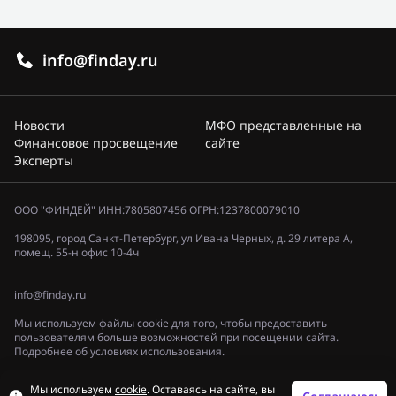
info@finday.ru
Новости
МФО представленные на
Финансовое просвещение
сайте
Эксперты
ООО "ФИНДЕЙ" ИНН:7805807456 ОГРН:1237800079010
198095, город Санкт-Петербург, ул Ивана Черных, д. 29 литера А,
помещ. 55-н офис 10-4ч
info@finday.ru
Мы используем файлы cookie для того, чтобы предоставить
пользователям больше возможностей при посещении сайта.
Подробнее об условиях использования.
Политика конфиденциальности
Мы используем
cookie
. Оставаясь на сайте, вы
© 2023, «ФИНДЕЙ»