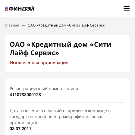
Ошибка:
Контактная форма не найдена.
Подбор займа
Главная
—
ОАО «Кредитный дом «Сити Лайф Сервис»
Спасибо, что написали нам
Мы свяжемся с Вами в ближайшее время и сообщим
Новости
ОАО «Кредитный дом «Сити
результат
Лайф Сервис»
Отправить новый запрос
Финансовое просвещение
Исключенная организация
Регистрационный номер записи
4110738000128
Дата внесения сведений о юридическом лице в
государственный реестр микрофинансовых
организаций
08.07.2011