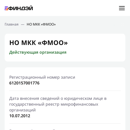
Ошибка:
Контактная форма не найдена.
Подбор займа
Главная
—
НО МКК «ФМОО»
Спасибо, что написали нам
Мы свяжемся с Вами в ближайшее время и сообщим
Новости
НО МКК «ФМОО»
результат
Действующая организация
Отправить новый запрос
Финансовое просвещение
Регистрационный номер записи
6120157001776
Дата внесения сведений о юридическом лице в
государственный реестр микрофинансовых
организаций
10.07.2012