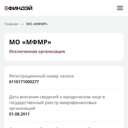
Ошибка:
Контактная форма не найдена.
Подбор займа
Главная
—
МО «МФМР»
Спасибо, что написали нам
Мы свяжемся с Вами в ближайшее время и сообщим
Новости
МО «МФМР»
результат
Исключенная организация
Отправить новый запрос
Финансовое просвещение
Регистрационный номер записи
6110171000277
Дата внесения сведений о юридическом лице в
государственный реестр микрофинансовых
организаций
01.08.2011