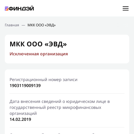
Ошибка:
Контактная форма не найдена.
Подбор займа
Главная
—
МКК ООО «ЭВД»
Спасибо, что написали нам
Мы свяжемся с Вами в ближайшее время и сообщим
Новости
МКК ООО «ЭВД»
результат
Исключенная организация
Отправить новый запрос
Финансовое просвещение
Регистрационный номер записи
1903119009139
Дата внесения сведений о юридическом лице в
государственный реестр микрофинансовых
организаций
14.02.2019