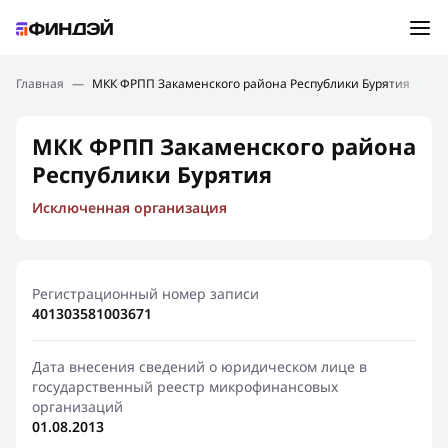
Ошибка:
Контактная форма не найдена.
Подбор займа
Главная
—
МКК ФРПП Закаменского района Республики Бурятия
Спасибо, что написали нам
Мы свяжемся с Вами в ближайшее время и сообщим
Новости
МКК ФРПП Закаменского района
результат
Республики Бурятия
Отправить новый запрос
Финансовое просвещение
Исключенная организация
Регистрационный номер записи
401303581003671
Дата внесения сведений о юридическом лице в
государственный реестр микрофинансовых
организаций
01.08.2013