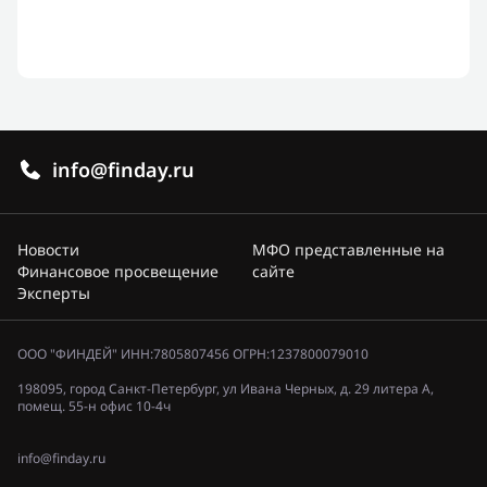
info@finday.ru
Новости
МФО представленные на
Финансовое просвещение
сайте
Эксперты
ООО "ФИНДЕЙ" ИНН:7805807456 ОГРН:1237800079010
198095, город Санкт-Петербург, ул Ивана Черных, д. 29 литера А,
помещ. 55-н офис 10-4ч
info@finday.ru