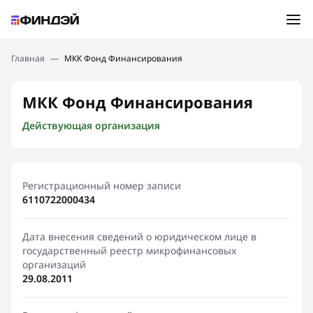
Ошибка:
Контактная форма не найдена.
Подбор займа
Главная
—
МКК Фонд Финансирования
Спасибо, что написали нам
Мы свяжемся с Вами в ближайшее время и сообщим
Новости
МКК Фонд Финансирования
результат
Действующая организация
Отправить новый запрос
Финансовое просвещение
Регистрационный номер записи
6110722000434
Дата внесения сведений о юридическом лице в
государственный реестр микрофинансовых
организаций
29.08.2011