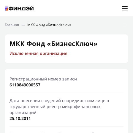
Ошибка:
Контактная форма не найдена.
Подбор займа
Главная
—
МКК Фонд «БизнесКлюч»
Спасибо, что написали нам
Мы свяжемся с Вами в ближайшее время и сообщим
Новости
МКК Фонд «БизнесКлюч»
результат
Исключенная организация
Отправить новый запрос
Финансовое просвещение
Регистрационный номер записи
6110849000557
Дата внесения сведений о юридическом лице в
государственный реестр микрофинансовых
организаций
25.10.2011