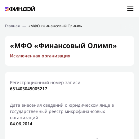
Ошибка:
Контактная форма не найдена.
Подбор займа
Главная
—
«МФО «Финансовый Олимп»
Спасибо, что написали нам
Мы свяжемся с Вами в ближайшее время и сообщим
Новости
«МФО «Финансовый Олимп»
результат
Исключенная организация
Отправить новый запрос
Финансовое просвещение
Регистрационный номер записи
651403045005217
Дата внесения сведений о юридическом лице в
государственный реестр микрофинансовых
организаций
04.06.2014