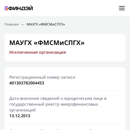
Ошибка:
Контактная форма не найдена.
Подбор займа
Главная
—
МАУГХ «ФМСМиСПГХ»
Спасибо, что написали нам
Мы свяжемся с Вами в ближайшее время и сообщим
Новости
МАУГХ «ФМСМиСПГХ»
результат
Исключенная организация
Отправить новый запрос
Финансовое просвещение
Регистрационный номер записи
401303782004453
Дата внесения сведений о юридическом лице в
государственный реестр микрофинансовых
организаций
13.12.2013