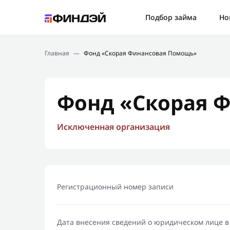
Ошибк
Подбор займа
Но
Подбор займа
Спаси
Главная
—
Фонд «Скорая Финансовая Помощь»
Новости
Мы св
Финансовое просвещение
Фонд «Скорая 
Исключенная организация
Регистрационный номер записи
Дата внесения сведений о юридическом лице в