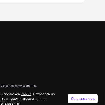
 условиях использования.
 используем
cookie
. Оставаясь на
Соглашаюсь
те, вы даете согласие на их
пользование.