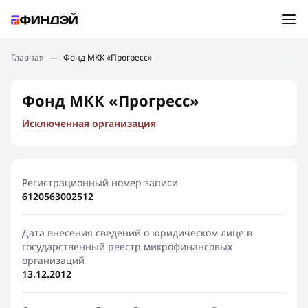
Ошибка:
Контактная форма не найдена.
Подбор займа
Главная
—
Фонд МКК «Прогресс»
Спасибо, что написали нам
Мы свяжемся с Вами в ближайшее время и сообщим
Новости
Фонд МКК «Прогресс»
результат
Исключенная организация
Отправить новый запрос
Финансовое просвещение
Регистрационный номер записи
6120563002512
Дата внесения сведений о юридическом лице в
государственный реестр микрофинансовых
организаций
13.12.2012