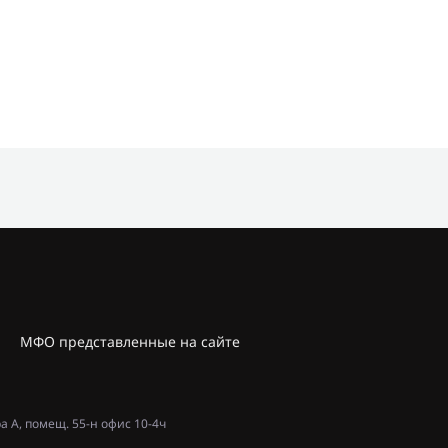
МФО представленные на сайте
ра А, помещ. 55-н офис 10-4ч