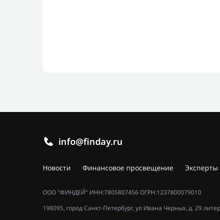
info@finday.ru
Новости
Финансовое просвещение
Эксперты
ООО "ФИНДЕЙ" ИНН:7805807456 ОГРН:1237800079010
198095, город Санкт-Петербург, ул Ивана Черных, д. 29 лите