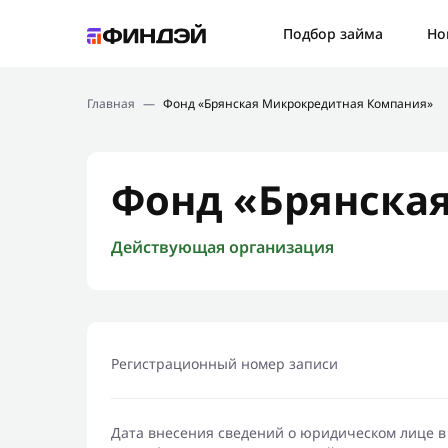
Ошибк
Подбор займа
Но
Подбор займа
Спаси
Главная
—
Фонд «Брянская Микрокредитная Компания»
Новости
Мы св
Финансовое просвещение
Фонд «Брянска
Действующая организация
Регистрационный номер записи
Дата внесения сведений о юридическом лице в