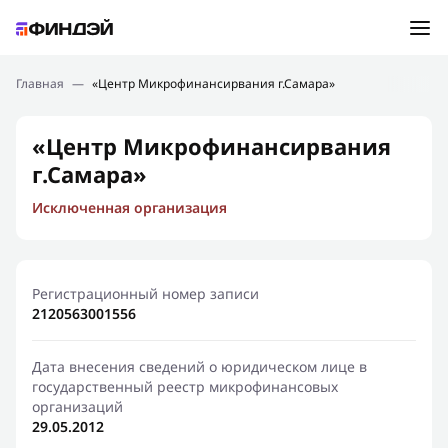
Ошибка:
Контактная форма не найдена.
Подбор займа
Главная
—
«Центр Микрофинансирвания г.Самара»
Спасибо, что написали нам
Мы свяжемся с Вами в ближайшее время и сообщим
Новости
«Центр Микрофинансирвания
результат
г.Самара»
Отправить новый запрос
Финансовое просвещение
Исключенная организация
Регистрационный номер записи
2120563001556
Дата внесения сведений о юридическом лице в
государственный реестр микрофинансовых
организаций
29.05.2012