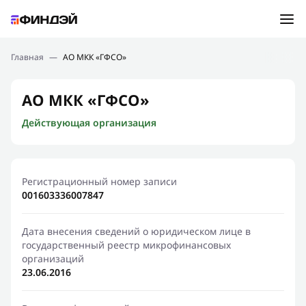
Ошибка:
Контактная форма не найдена.
Подбор займа
Главная
—
АО МКК «ГФСО»
Спасибо, что написали нам
Мы свяжемся с Вами в ближайшее время и сообщим
Новости
АО МКК «ГФСО»
результат
Действующая организация
Отправить новый запрос
Финансовое просвещение
Регистрационный номер записи
001603336007847
Дата внесения сведений о юридическом лице в
государственный реестр микрофинансовых
организаций
23.06.2016