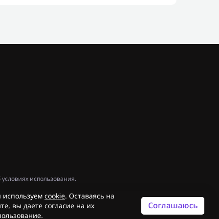
 условиях использования.
 используем
cookie
. Оставаясь на
Соглашаюсь
те, вы даете согласие на их
пользование.