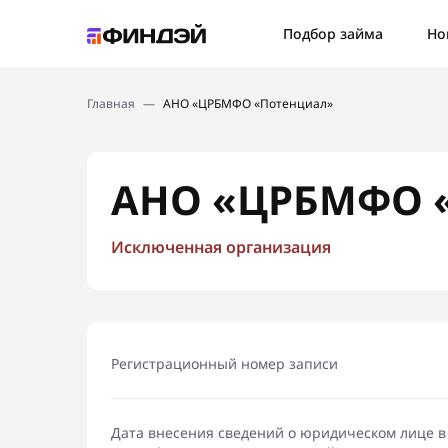
Ошибк
Подбор займа
Но
Подбор займа
Спаси
Главная
—
АНО «ЦРБМФО «Потенциал»
Новости
Мы св
Финансовое просвещение
АНО «ЦРБМФО 
Исключенная организация
Регистрационный номер записи
Дата внесения сведений о юридическом лице в