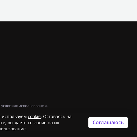
 условиях использования.
 используем
cookie
. Оставаясь на
Соглашаюсь
те, вы даете согласие на их
пользование.