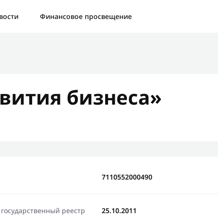
а:
Контактная форма не найдена.
вости
Финансовое просвещение
бо, что написали нам
яжемся с Вами в ближайшее время и сообщим результат
вития бизнеса»
Отправить новый запрос
7110552000490
 государственный реестр
25.10.2011