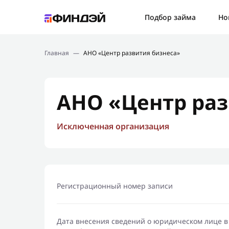
Ошибк
Подбор займа
Но
Подбор займа
Спаси
Главная
—
АНО «Центр развития бизнеса»
Новости
Мы св
Финансовое просвещение
АНО «Центр раз
Исключенная организация
Регистрационный номер записи
Дата внесения сведений о юридическом лице в