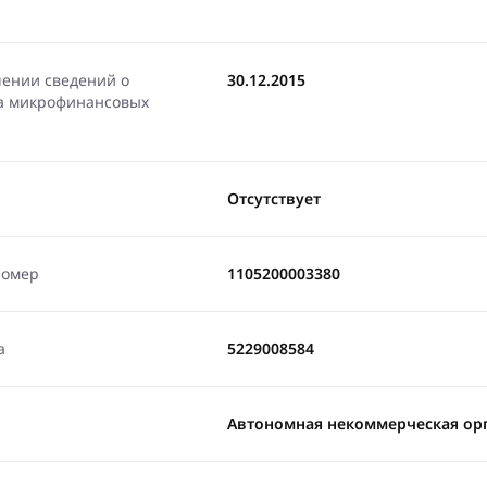
чении сведений о
30.12.2015
ра микрофинансовых
Отсутствует
номер
1105200003380
а
5229008584
Автономная некоммерческая орг